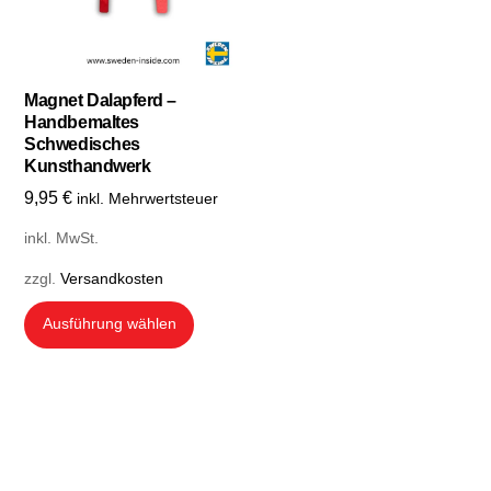
können
können
auf
auf
der
der
Produktse
Produktseite
Magnet Dalapferd –
Handbemaltes
gewählt
gewählt
Schwedisches
werden
werden
Kunsthandwerk
9,95
€
inkl. Mehrwertsteuer
inkl. MwSt.
zzgl.
Versandkosten
Dieses
Ausführung wählen
Produkt
weist
mehrere
Varianten
auf.
Die