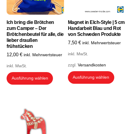
Ich bring die Brötchen
Magnet in Elch-Style | 5 cm
zum Camper – Der
Handarbeit Blau und Rot
Brötchenbeutel für alle, die
von Schweden Produkte
lieber draußen
7,50
€
inkl. Mehrwertsteuer
frühstücken
inkl. MwSt.
12,00
€
inkl. Mehrwertsteuer
zzgl.
Versandkosten
inkl. MwSt.
Dieses
Dieses
Ausführung wählen
Ausführung wählen
Produkt
Produkt
weist
weist
mehrere
mehrere
Variante
Varianten
auf.
auf.
Die
Die
Optionen
Optionen