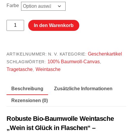
Farbe
Robuste
In den Warenkorb
Bio-
Baumwolle
Weintasche
Geschenkartikel
ARTIKELNUMMER:
N. V.
KATEGORIE:
„Wein
100% Baumwoll-Canvas
SCHLAGWÖRTER:
,
ist
Tragetasche
Weintasche
,
Glück
in
Flaschen“
Beschreibung
Zusätzliche Informationen
–
Rezensionen (0)
Nachhaltige
Flaschentasche
für
Robuste Bio-Baumwolle Weintasche
Camping
„Wein ist Glück in Flaschen“ –
&