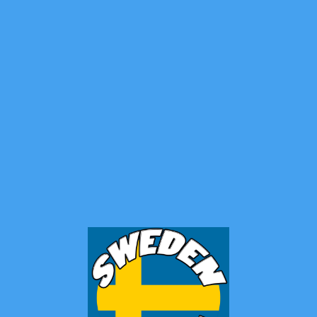
Grifflänge: 11,5 cm
Gesamtlänge: 27,0 cm
Klingenstärke: 1,9 mm
Gewicht: 96 g
Vielseitigkeit: Ideal zum Filetieren von Fisch, aber
auch für andere präzise Schneidearbeiten in der
Küche oder im Outdoor-Bereich.
Vorteile des Morakniv Fishing Comfort
Fillet 155
Das Morakniv Fishing Comfort Fillet 155 ist ein
zuverlässiger Begleiter für Angler, Jäger und Outdoor-
Liebhaber. Die flexible Klinge passt sich perfekt an die
Fasern des Fisches an, was ein sauberes und effizientes