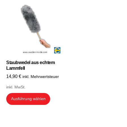
Staubwedel aus echtem
Lammfell
14,90
€
inkl. Mehrwertsteuer
inkl. MwSt.
Dieses
Ausführung wählen
Produkt
weist
mehrere
Varianten