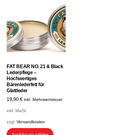
FAT BEAR NO. 21 & Black
Lederpflege –
Hochwertiges
Bärenlederfett für
Glattleder
19,90
€
inkl. Mehrwertsteuer
inkl. MwSt.
zzgl.
Versandkosten
Dieses
Ausführung wählen