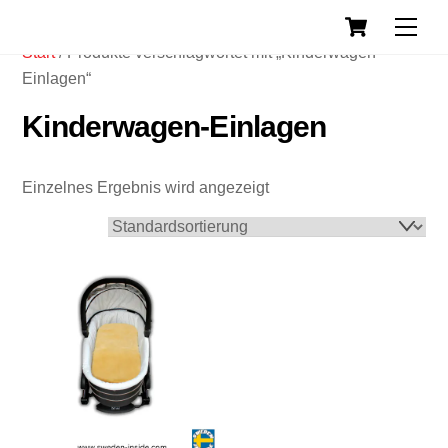
Cart
Skip
Back
Men
to
To
Start
/ Produkte verschlagwortet mit „Kinderwagen-
content
Top
Einlagen“
Kinderwagen-Einlagen
Einzelnes Ergebnis wird angezeigt