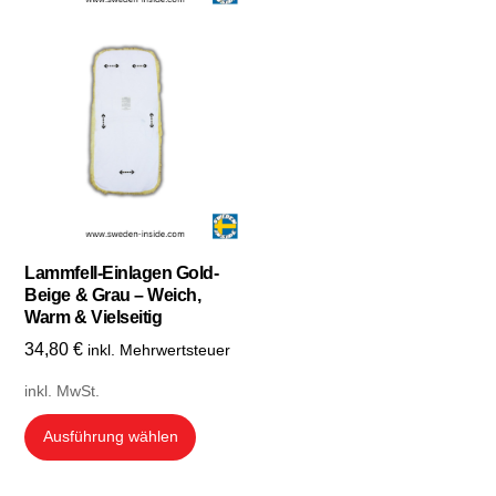
Lammfell-Einlagen Gold-
Beige & Grau – Weich,
Warm & Vielseitig
34,80
€
inkl. Mehrwertsteuer
inkl. MwSt.
Dieses
Ausführung wählen
Produkt
weist