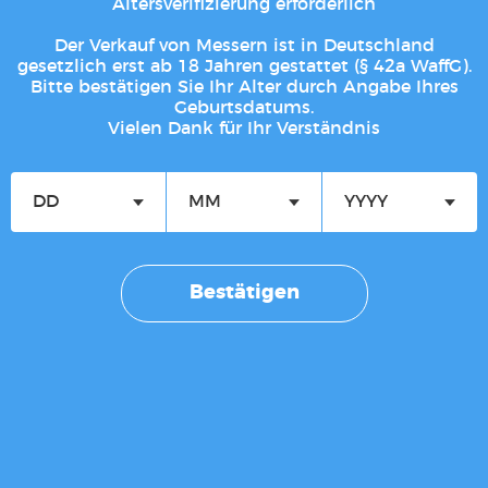
Altersverifizierung erforderlich
MORAKNIV Pro Safe
Der Verkauf von Messern ist in Deutschland
Carbonstahl –
gesetzlich erst ab 18 Jahren gestattet (§ 42a WaffG).
Kinderschnitzmesser
Bitte bestätigen Sie Ihr Alter durch Angabe Ihres
Geburtsdatums.
13,50
€
inkl. Mehrwertsteuer
Vielen Dank für Ihr Verständnis
inkl. MwSt.
zzgl.
Versandkosten
In den Warenkorb
Bestätigen
Vertrag widerrufen
WordPress Cookie Plugin von Real Cookie Banner