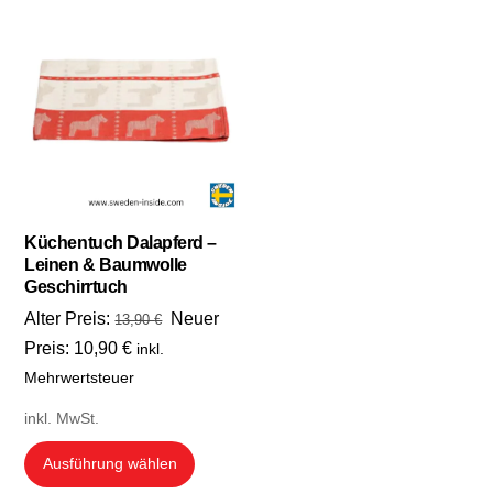
Küchentuch Dalapferd –
Leinen & Baumwolle
Geschirrtuch
Ursprünglicher
Alter Preis:
Neuer
13,90
€
Preis
Aktueller
Preis:
10,90
€
inkl.
war:
Preis
Mehrwertsteuer
13,90 €
ist:
inkl. MwSt.
10,90 €.
Dieses
Ausführung wählen
Produkt