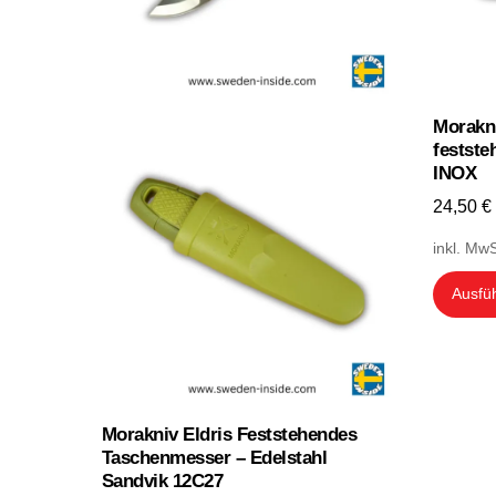
Morakni
festst
INOX
24,50
€
inkl. MwS
Ausfü
Morakniv Eldris Feststehendes
Taschenmesser – Edelstahl
Sandvik 12C27