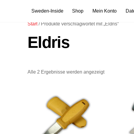
Skip
Sweden-Inside
Shop
Mein Konto
Dat
to
content
Start
/ Produkte verschlagwortet mit „Eldris“
Eldris
Alle 2 Ergebnisse werden angezeigt