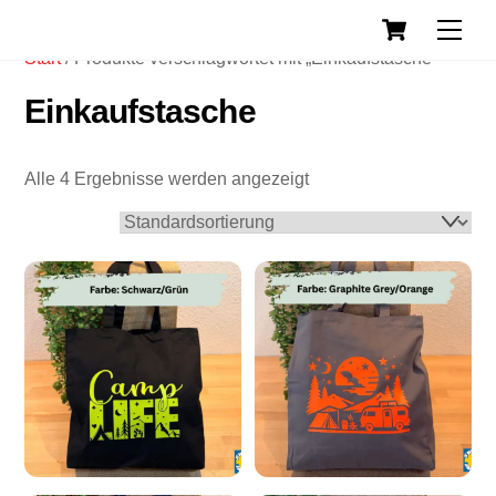
Cart
Skip
Back
Men
to
To
Start
/ Produkte verschlagwortet mit „Einkaufstasche“
content
Top
Einkaufstasche
Alle 4 Ergebnisse werden angezeigt