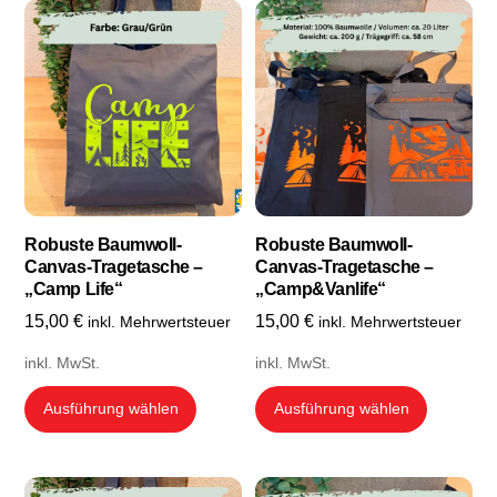
Robuste Baumwoll-
Robuste Baumwoll-
Canvas-Tragetasche –
Canvas-Tragetasche –
„Camp Life“
„Camp&Vanlife“
15,00
€
15,00
€
inkl. Mehrwertsteuer
inkl. Mehrwertsteuer
inkl. MwSt.
inkl. MwSt.
Dieses
Dieses
Ausführung wählen
Ausführung wählen
Produkt
Produkt
weist
weist
mehrere
mehrere